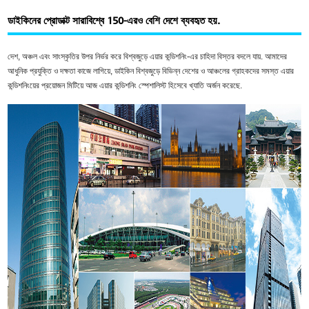
Skip
to
ডাইকিনের প্রোডাক্ট সারাবিশ্বে 150-এরও বেশি দেশে ব্যবহৃত হয়.
main
content
দেশ, অঞ্চল এবং সাংস্কৃতির উপর নির্ভর করে বিশ্বজুড়ে এয়ার কন্ডিশনিং-এর চাহিদা বিস্তর বদলে যায়. আমাদের
আধুনিক প্রযুক্তি ও দক্ষতা কাজে লাগিয়ে, ডাইকিন বিশ্বজুড়ে বিভিন্ন দেশের ও আঞ্চলের গ্রাহকদের সমস্ত এয়ার
কন্ডিশনিংয়ের প্রয়োজন মিটিয়ে আজ এয়ার কন্ডিশনিং স্পেশালিস্ট হিসেবে খ্যাতি অর্জন করেছে.