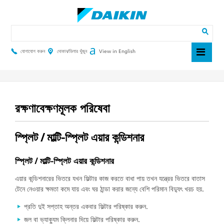
Skip
to
main
Search
content
যোগাযোগ করুন
দোকান/ডিলার খুঁজুন
View in English
Header
Top
Menu
রক্ষণাবেক্ষণমূলক পরিষেবা
স্প্লিট / মাল্টি-স্প্লিট এয়ার কন্ডিশনার
স্প্লিট / মাল্টি-স্প্লিট এয়ার কন্ডিশনার
এয়ার কন্ডিশনারের ভিতরে যখন ফিল্টার কাজ করতে বাধা পায় তখন যন্ত্রের ভিতরে বাতাস
টেনে নেওয়ার ক্ষমতা কমে যায় এবং ঘর ঠান্ডা করার জন্যে বেশি পরিমান বিদ্যুৎ খরচ হয়.
প্রতি দুই সপ্তাহ অন্তর একবার ফিল্টার পরিষ্কার করুন.
জল বা ভ্যাক্যুম ক্লিনার দিয়ে ফিল্টার পরিষ্কার করুন.