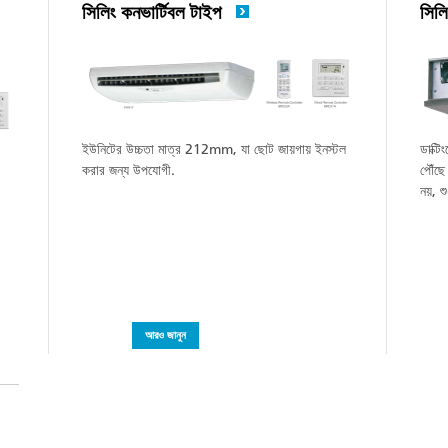
সিলিং কনভার্টিবল টাইপ
সিলি
ইউনিটের উচ্চতা মাত্র 212mm, যা ছোট জায়গায় ইনস্টল
ডাক্ট
করার জন্য উপযোগী.
পৌঁছে
নয়, শ
আরও জানুন