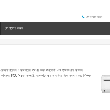
যোগাযোগ করুন
Header
Top
Menu
যোগাযোগ করুন
 কোনফিগারেশন ও ব্যবহারের সুবিধার জন্য উপযোগী. এই ইউনিটগুলি বিভিন্ন
য়. আমাদের FCU বিদ্যুৎ সাশ্রয়ী, সফলভাবে বাতাস ছড়িয়ে দিতে সক্ষম ও দেয় বিভিন্ন