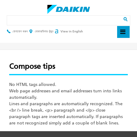
Skip
to
main
Search
content
যোগাযোগ করুন
দোকান/ডিলার খুঁজুন
View in English
Header
Top
Menu
Compose tips
No HTML tags allowed.
Web page addresses and email addresses turn into links
automatically.
Lines and paragraphs are automatically recognized. The
<br /> line break, <p> paragraph and </p> close
paragraph tags are inserted automatically. If paragraphs
are not recognized simply add a couple of blank lines.