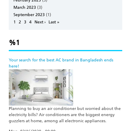
February 2023
(3)
March 2023
(3)
September 2023
(1)
Pagination
Page
1
Page
2
Page
3
Page
4
Next
Next ›
Last
Last »
page
page
%1
Your search for the best AC brand in Bangladesh ends
here!
Planning to buy an air conditioner but worried about the
electricity bills? Air conditioners are the biggest energy
guzzlers at home, among all electronic appliances.