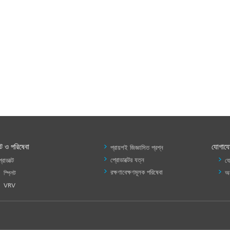
্ট ও পরিষেবা
প্রোডাক্ট
যোগায
প্রায়শই জিজ্ঞাসিত প্রশ্ন
ও
প্রোডাক্টের যত্ন
্রোডাক্ট
য
পরিষেবা
রক্ষণাবেক্ষণমূলক পরিষেবা
অন
স্প্লিট
-1
VRV