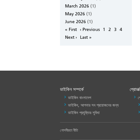
March 2026
(1)
May 2026
(1)
June 2026
(1)
Pagination
First
« First
Previous
‹ Previous
Page
1
Page
2
Page
3
Page
4
page
page
Next
Next ›
Last
Last »
page
page
ডাইকিন সম্পর্কে
প্রোডাক
ডাইকিন বাংলাদেশ
প
ডাইকিন, আপনার সব প্রয়োজনের জন্য
ডাইকিন প্রযুক্তির সুবিধা
FOOTER
গোপনীয়তা নীতি
LEFT