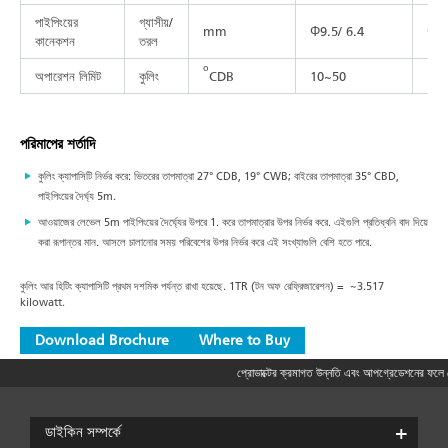
পাইপিংয়ের
গ্যাসীয়/
mm
Φ9.5/ 6.4
Φ12
কানেকশন
তরল
o
অপারেশন লিমিট
কুলিং
CDB
10~50
10
পরিমাপের শর্তাদি
কুলিং ক্যাপাসিটি নির্ভর করে: ভিতরের তাপমাত্রা 27° CDB, 19° CWB; বাইরের তাপমাত্রা 35° CBD,
পাইপিংয়ের দৈর্ঘ্য 5m.
আওয়াজের লেভেল 5m পাইপিংয়ের দৈর্ঘ্যের উপরে 1. করে তাপমাত্রার উপর নির্ভর করে. এইগুলি প্রতিধ্বনি বাদ দিয়ে
করা রূপান্তর মান. আসলে চালানোর সময় পরিবেশের উপর নির্ভর করে এই সংখ্যাগুলি বেশি হতে পারে.
কুলিং আর হিটিং ক্যাপাসিটি প্রথম দশমিক পর্যন্ত রাখা হয়েছে. 1TR (টন অফ রেফ্রিজারেশন) = ~3.517
kilowatt.
Download Brochure
Where to Buy
প্রোডাক্টের ক্রমাগত উন্নতি এবং আপগ্রেডেশনের ফলে কে
ডাইকিন সম্পর্কে