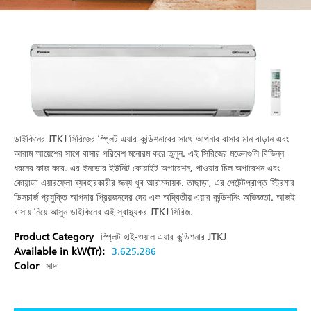
ডাইকিনের JTKJ সিরিজের স্প্লিট এয়ার-কন্ডিশনারের সাথে আপনার বাসার মান বাড়ান এবং
আরাম আয়েশের সাথে বাসার পরিবেশ মনোরম করে তুলুন. এই সিরিজের মডেলগুলি বিভিন্ন
ধরনের কাজ করে. এর ইনডোর ইউনিট কোয়াইট অপারেশন, পাওয়ার চিল অপারেশন এবং
কোয়ান্ডা এয়ারফ্লো ব্যবহারকারীর জন্য খুব আরামদায়ক. তাছাড়া, এর পেটেন্টপ্রাপ্ত স্ট্রিমার
ডিসচার্জ প্রযুক্তি আপনার প্রিয়জনদের দেয় এক অদ্বিতীয় এয়ার কন্ডিশনিং অভিজ্ঞতা. আজই
বাসায় নিয়ে আসুন ডাইকিনের এই স্বাস্থ্যকর JTKJ সিরিজ.
Product Category
স্প্লিট হাই-ওয়াল এয়ার কন্ডিশনার
JTKJ
Available in kW(Tr):
3.62
5.28
6
Color
সাদা