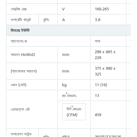
ভোল্টেজ রেঞ্জ
V
160-265
130
অপারেটিং কারেন্ট
কুলিং
A
3.8
5.8
ভিতরের ইউনিট
প্যানেলের রং
সাদা
সাদা
298 x 885 x
298
আয়তন HxWxD
mm
229
229
375 x 980 x
375
(প্যাকেজের আয়তন)
mm
325
325
ওজন (মোট)
kg
11 (16)
11 
3
m
/min.
13
16.
3
ফিট
/min
এয়ারফ্লো রেট
(CFM)
459
586
অপারেশন সাউন্ড
কুলিং
dBA
39/35/32/29/26
47/