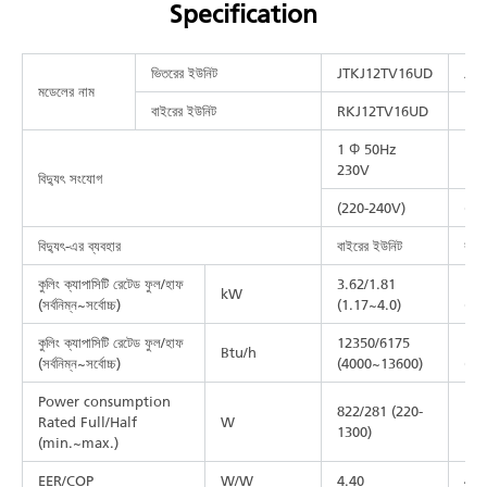
Specification
ভিতরের ইউনিট
JTKJ12TV16UD
JT
মডেলের নাম
বাইরের ইউনিট
RKJ12TV16UD
RK
1 Φ 50Hz
1 Φ
230V
বিদ্যুৎ সংযোগ
(220-240V)
(22
বিদ্যুৎ-এর ব্যবহার
বাইরের ইউনিট
বাইর
কুলিং ক্যাপাসিটি রেটেড ফুল/হাফ
3.62/1.81
5.2
kW
(সর্বনিম্ন~সর্বোচ্চ)
(1.17~4.0)
(1.
কুলিং ক্যাপাসিটি রেটেড ফুল/হাফ
12350/6175
180
Btu/h
(সর্বনিম্ন~সর্বোচ্চ)
(4000~13600)
(34
Power consumption
822/281 (220-
129
Rated Full/Half
W
1300)
170
(min.~max.)
EER/COP
W/W
4.40
4.0